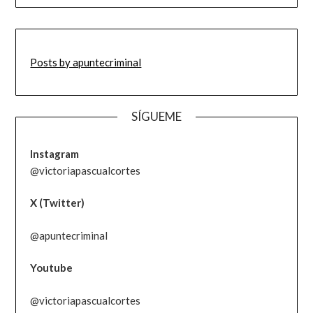
Posts by apuntecriminal
SÍGUEME
Instagram
@victoriapascualcortes
X (Twitter)
@apuntecriminal
Youtube
@victoriapascualcortes