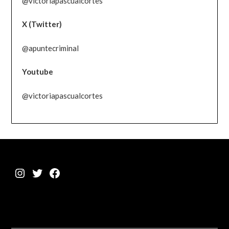
@victoriapascualcortes
X (Twitter)
@apuntecriminal
Youtube
@victoriapascualcortes
Instagram
Twitter
Facebook