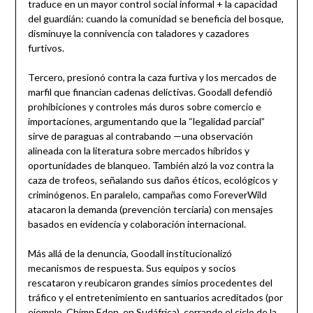
traduce en un mayor control social informal + la capacidad
del guardián: cuando la comunidad se beneficia del bosque,
disminuye la connivencia con taladores y cazadores
furtivos.
Tercero, presionó contra la caza furtiva y los mercados de
marfil que financian cadenas delictivas. Goodall defendió
prohibiciones y controles más duros sobre comercio e
importaciones, argumentando que la “legalidad parcial”
sirve de paraguas al contrabando —una observación
alineada con la literatura sobre mercados híbridos y
oportunidades de blanqueo. También alzó la voz contra la
caza de trofeos, señalando sus daños éticos, ecológicos y
criminógenos. En paralelo, campañas como ForeverWild
atacaron la demanda (prevención terciaria) con mensajes
basados en evidencia y colaboración internacional.
Más allá de la denuncia, Goodall institucionalizó
mecanismos de respuesta. Sus equipos y socios
rescataron y reubicaron grandes simios procedentes del
tráfico y el entretenimiento en santuarios acreditados (por
ejemplo, Chimp Eden, en Sudáfrica), cerrando el ciclo de la