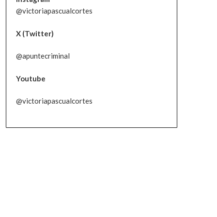
@victoriapascualcortes
X (Twitter)
@apuntecriminal
Youtube
@victoriapascualcortes