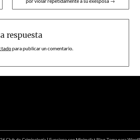
por violar repetidamente a su exesposa →
a respuesta
ctado
para publicar un comentario.
26 Club de Criminología
| Funciona con
Minimalist Blog
Tema para Word