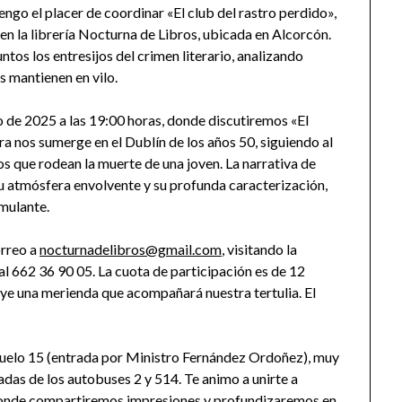
engo el placer de coordinar «El club del rastro perdido»,
 en la librería Nocturna de Libros, ubicada en Alcorcón.
ntos los entresijos del crimen literario, analizando
s mantienen en vilo.
o de 2025 a las 19:00 horas, donde discutiremos «El
a nos sumerge en el Dublín de los años 50, siguiendo al
s que rodean la muerte de una joven. La narrativa de
u atmósfera envolvente y su profunda caracterización,
mulante.
orreo a
nocturnadelibros@gmail.com
, visitando la
l 662 36 90 05. La cuota de participación es de 12
uye una merienda que acompañará nuestra tertulia. El
ruelo 15 (entrada por Ministro Fernández Ordoñez), muy
das de los autobuses 2 y 514. Te animo a unirte a
 donde compartiremos impresiones y profundizaremos en