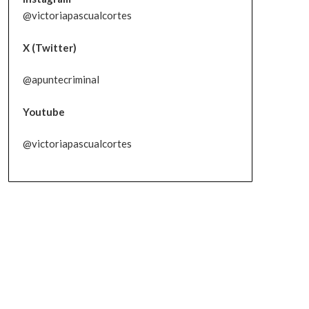
@victoriapascualcortes
X (Twitter)
@apuntecriminal
Youtube
@victoriapascualcortes