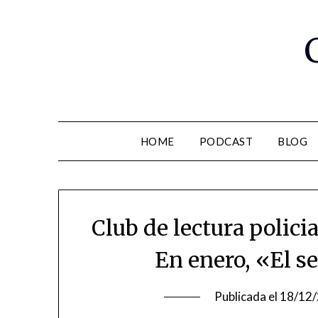
Saltar
al
contenido
HOME
PODCAST
BLOG
Club de lectura polici
En enero, «El s
Publicada el
18/12