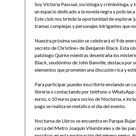
Soy Victoria Pascual, socióloga y criminóloga, y t
un espacio dedicado a la novela negra y policíaca
Este club nos brinda la oportunidad de explorar ju
tramas complejas y personajes intrigantes que no
Nuestra próxima sesión se celebrará el 9 de ener
secreto de Christine» de Benjamin Black. Esta obr
patólogo Quirke mientras desentraña los misterio
Black, seudónimo de John Banville, destaca por s
elementos que prometen una discusión rica y esti
Para participar, puedes inscribirte enviando un c
librería o contactando por teléfono o WhatsApp a
euros, o 10 euros para socios de Nocturna, e incl
pago se realiza en metálico el día del evento.
Nocturna de Libros se encuentra en Parque Buja
cerca del Metro Joaquín Vilumbrales y de las para
nosotros en esta exploración del género negro,