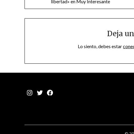
libertad» en Muy Interesante
de
entradas
Deja un
Lo siento, debes estar
cone
Instagram
Twitter
Facebook
© 20