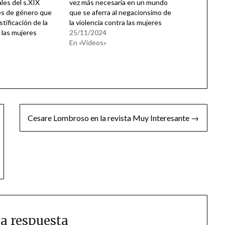
ales del s.XIX
vez más necesaria en un mundo
es de género que
que se aferra al negacionsimo de
stificación de la
la violencia contra las mujeres
 las mujeres
25/11/2024
En «Vídeos»
Cesare Lombroso en la revista Muy Interesante →
a respuesta