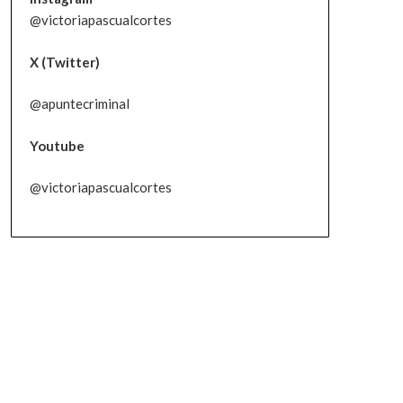
@victoriapascualcortes
X (Twitter)
@apuntecriminal
Youtube
@victoriapascualcortes