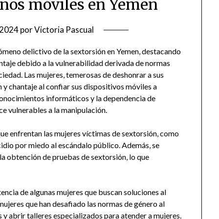
fonos móviles en Yemen
/2024
por
Victoria Pascual
enómeno delictivo de la sextorsión en Yemen, destacando
ntaje debido a la vulnerabilidad derivada de normas
ociedad. Las mujeres, temerosas de deshonrar a sus
n y chantaje al confiar sus dispositivos móviles a
 conocimientos informáticos y la dependencia de
ce vulnerables a la manipulación.
que enfrentan las mujeres víctimas de sextorsión, como
uicidio por miedo al escándalo público. Además, se
a obtención de pruebas de sextorsión, lo que
stencia de algunas mujeres que buscan soluciones al
mujeres que han desafiado las normas de género al
 y abrir talleres especializados para atender a mujeres.