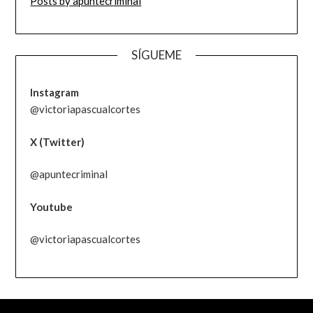
Posts by apuntecriminal
SÍGUEME
Instagram
@victoriapascualcortes
X (Twitter)
@apuntecriminal
Youtube
@victoriapascualcortes