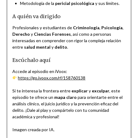
Metodología de la
pericial psicológica
y sus límites.
A quién va dirigido
Profesionales y estudiantes de
Criminología
,
Psicología
,
Derecho
y
Ciencias Forenses
, así como a personas
interesadas en comprender con rigor la compleja relación
entre
salud mental
y
delito
.
Escúchalo aquí
Accede al episodio en iVoox:
https://go.ivoox.com/rf/158760138
Si te interesa la frontera entre
explicar
y
exculpar
, este
episodio te ofrece un
mapa claro
para orientarte entre el
análisis clínico, el juicio jurídico y la prevención eficaz del
delito. ¡Dale al play y compártelo con tu comunidad
académica y profesional!
Imagen creada por IA.