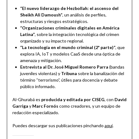
“El nuevo liderazgo de Hezbollah: el ascenso del
Sheikh Ali Damoush”
, un análisis de perfiles,
estructuras y riesgos estratégicos.
“Organizaciones criminales digitales en América
Latina”
, sobre la integración tecnológica del crimen
organizado y su impacto regional.
“La tecnología en el mundo criminal (2ª parte)”
, que
explora IA, IoT y modelos CaaS desde una óptica de
amenaza y mitigación.
Entrevista al Dr. José Miguel Romero Parra
(bandas
juveniles violentas) y
Tribuna
sobre la banalización del
término “terrorismo”, útiles para docencia y debate
público informado.
Al-Ghurabá es
producida y editada por CISEG
, con
David
Garriga
y
Marc Fornós
como creadores, y un equipo de
redacción especializado.
Puedes descargar sus publicaciones pinchando
aquí
.