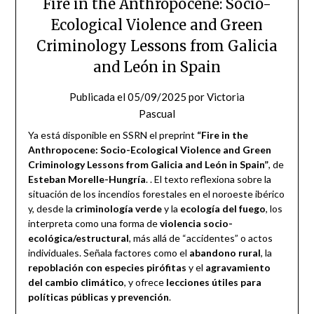
Fire in the Anthropocene: Socio-
Ecological Violence and Green
Criminology Lessons from Galicia
and León in Spain
Publicada el
05/09/2025
por
Victoria
Pascual
Ya está disponible en SSRN el preprint
“Fire in the
Anthropocene: Socio-Ecological Violence and Green
Criminology Lessons from Galicia and León in Spain”
, de
Esteban Morelle-Hungría
. . El texto reflexiona sobre la
situación de los incendios forestales en el noroeste ibérico
y, desde la
criminología verde
y la
ecología del fuego
, los
interpreta como una forma de
violencia socio-
ecológica/estructural
, más allá de “accidentes” o actos
individuales. Señala factores como el
abandono rural
, la
repoblación con especies pirófitas
y el
agravamiento
del cambio climático
, y ofrece
lecciones útiles para
políticas públicas y prevención
.