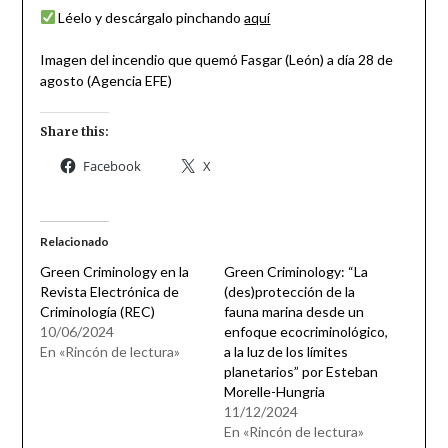
Léelo y descárgalo pinchando
aquí
Imagen del incendio que quemó Fasgar (León) a día 28 de
agosto (Agencia EFE)
Share this:
Facebook
X
Relacionado
Green Criminology en la
Green Criminology: “La
Revista Electrónica de
(des)protección de la
Criminología (REC)
fauna marina desde un
10/06/2024
enfoque ecocriminológico,
En «Rincón de lectura»
a la luz de los límites
planetarios” por Esteban
Morelle-Hungria
11/12/2024
En «Rincón de lectura»