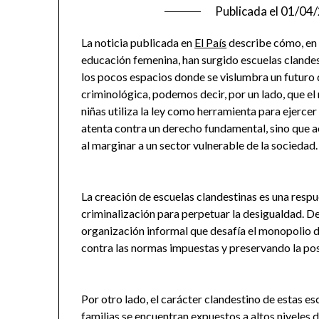
Publicada el
01/04
La noticia publicada en
El País
describe cómo, en 
educación femenina, han surgido escuelas clandes
los pocos espacios donde se vislumbra un futuro
criminológica, podemos decir, por un lado, que e
niñas utiliza la ley como herramienta para ejercer
atenta contra un derecho fundamental, sino que a
al marginar a un sector vulnerable de la sociedad.
La creación de escuelas clandestinas es una respue
criminalización para perpetuar la desigualdad. De
organización informal que desafía el monopolio d
contra las normas impuestas y preservando la pos
Por otro lado, el carácter clandestino de estas e
familias se encuentran expuestos a altos niveles de