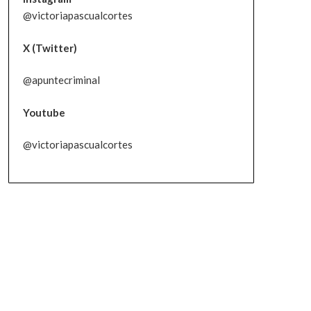
@victoriapascualcortes
X (Twitter)
@apuntecriminal
Youtube
@victoriapascualcortes