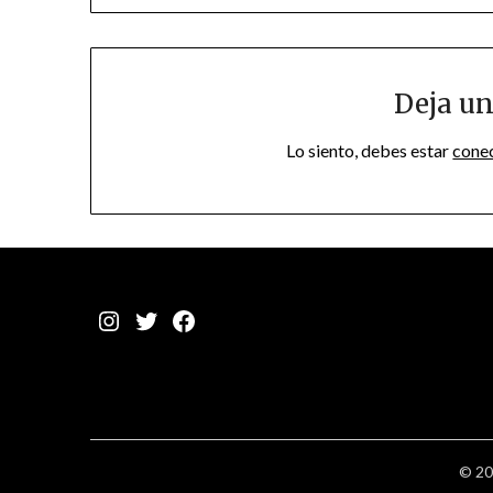
entradas
Deja un
Lo siento, debes estar
cone
Instagram
Twitter
Facebook
© 20