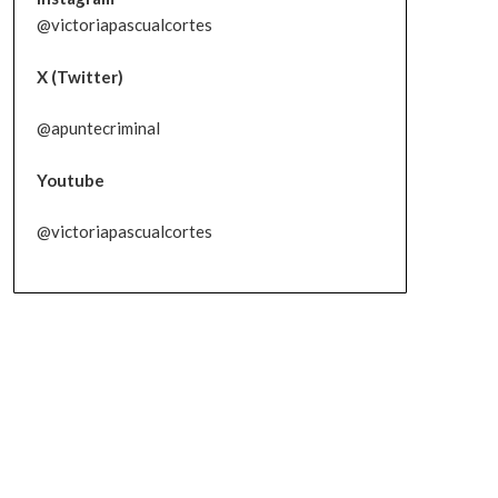
@victoriapascualcortes
X (Twitter)
@apuntecriminal
Youtube
@victoriapascualcortes