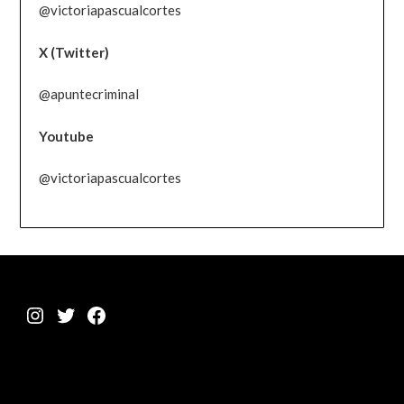
@victoriapascualcortes
X (Twitter)
@apuntecriminal
Youtube
@victoriapascualcortes
Instagram
Twitter
Facebook