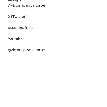
@victoriapascualcortes
X (Twitter)
@apuntecriminal
Youtube
@victoriapascualcortes