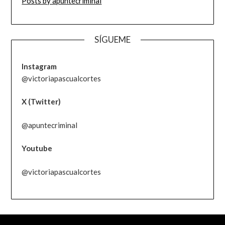
Posts by apuntecriminal
SÍGUEME
Instagram
@victoriapascualcortes
X (Twitter)
@apuntecriminal
Youtube
@victoriapascualcortes