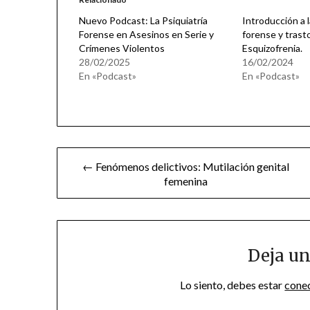
Nuevo Podcast: La Psiquiatría
Introducción a l
Forense en Asesinos en Serie y
forense y trast
Crímenes Violentos
Esquizofrenia.
28/02/2025
16/02/2024
En «Podcast»
En «Podcast»
Navegación
← Fenómenos delictivos: Mutilación genital
femenina
de
entradas
Deja un
Lo siento, debes estar
cone