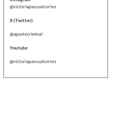
@victoriapascualcortes
X (Twitter)
@apuntecriminal
Youtube
@victoriapascualcortes