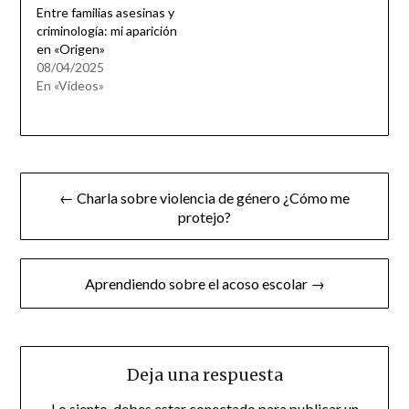
Entre familias asesinas y
criminología: mi aparición
en «Origen»
08/04/2025
En «Vídeos»
Navegación
← Charla sobre violencia de género ¿Cómo me
de
protejo?
entradas
Aprendiendo sobre el acoso escolar →
Deja una respuesta
Lo siento, debes estar
conectado
para publicar un