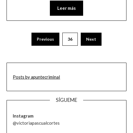
Leer más
Previous
36
Next
Posts by apuntecriminal
SÍGUEME
Instagram
@victoriapascualcortes